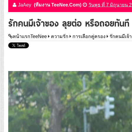
JaAey
(ทีมงาน TeeNee.Com)
วันพุธ ที่ 7 มิถุนายน
รักคนมีเจ้าของ ลุยต่อ หรือถอยทันที
หน้าแรกTeeNee
ความรัก
การเลือกคู่ครอง
รักคนมีเจ้