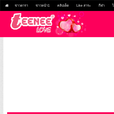
ข่าวดารา
ข่าวหน้า1
คลิปเด็ด
Like สาระ
กีฬา
ไ