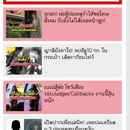
จุกอก! พ่อผู้ก่อเหตุร่ำไห้ขอโทษ
สังคม รับยังไม่ได้เจอหน้าลูก!
ญาติยังคาใจ! พบอิฐ10 กก. ใน
กระเป๋า เต้ดราก้อนไฟว์
เนเน่สู้ต่อ โชว์เสียง
รอบJudges’Callbacks งานนี้ลุ้น
หนัก
เปิดปากเพื่อนสนิท! เผยปมเครียด
ม.3 ก่อเหตุสะเทือนขวัญ