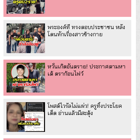
พระองค์ที ทรงตอบประชาชน หลัง
โดนทักเรื่องสาวข้างกาย
หวั่นเกิดอันตราย! ประกาศตามหา
เต้ ดราก้อนไฟว์
โพสต์ไวรัลไม่แผ่ว! ครูทิ้งประโยค
เด็ด อ่านแล้วมีสะดุ้ง