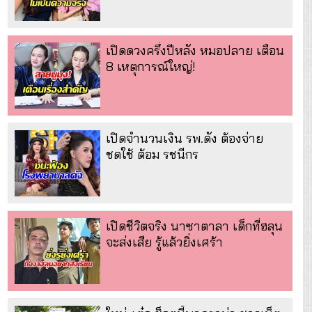
เปิดดวงครึ่งปีหลัง หมอปลาย เตือน
8 เหตุการณ์ใหญ่!
เปิดจำนวนเงิน รพ.ดัง ต้องจ่าย
ชดใช้ ต้อม รชนีกร
เปิดชีวิตจริง นาซาตาลา เด็กที่ฮลุน
จะส่งเสีย รู้แล้วยิ่งเศร้า