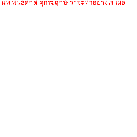
พ.พันธ์ศักดิ์ ศุกระฤกษ์ ว่าจะทำอย่างไร เมื่อ