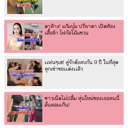
ตาค้าง! แก้มบุ๋ม ปรียาดา เปิดห้อง
เสื้อผ้า โฟกัสไม้แขวน
เเฟนๆเฮ! คู่รักดังคบกัน 9 ปี ในที่สุด
คุกเข่าขอเเต่งเเล้ว
ชาวเน็ตไม่ปลื้ม หุ่นใหม่ของเธอคนนี้
ลั่นผอมเกิน!