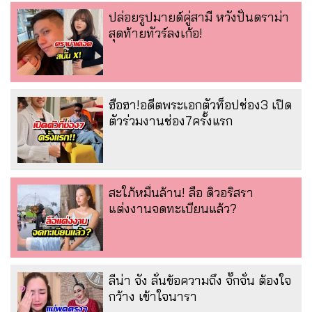
ปล่อยรูปมายด์คู่สามี หวังปั่นดราม่า
สุดท้ายทัวร์ลงเก้อ!
ฮือฮา!อดีตพระเอกตัวท็อปช่อง3 เปิด
ตัวร่วมงานช่อง7ครั้งแรก
สะใภ้หมื่นล้าน! ลือ ดิวอริสรา
แต่งงานจดทะเบียนแล้ว?
ลีน่า จัง ลั่นข้อความถึง จั๊กจั่น ต้องใจ
กว้าง เข้าใจนารา