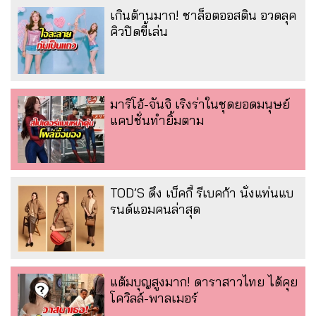
เกินต้านมาก! ชาล็อตออสติน อวดลุค
คิวปิดขี้เล่น
มาริโอ้-จันจิ เริงร่าในชุดยอดมนุษย์
แคปชั่นทำยิ้มตาม
TOD’S ดึง เบ็คกี้ รีเบคก้า นั่งแท่นแบ
รนด์แอมคนล่าสุด
แต้มบุญสูงมาก! ดาราสาวไทย ได้คุย
โควิลล์-พาลเมอร์