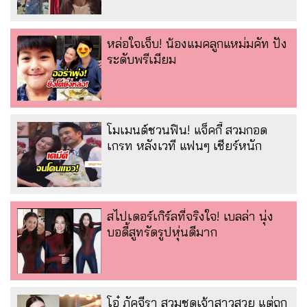
หล่อใจเจ็บ! น้องแมคลูกแหม่มคัท ปัง
ระดับพรีเมียม
โมเมนต์ชวนฟิน! แจ็คกี้ สวมกอด
เกรท หลังเวที แฟนๆ เชียร์หนัก
สไปเดอร์เกิร์ลที่จริงใจ! เบลล่า นุ่ง
บอดี้สูทรัดรูปหุ่นดีมาก
โอ๋ ภัคจีรา สวมชุดเจ้าสาวสวย แต่ถูก