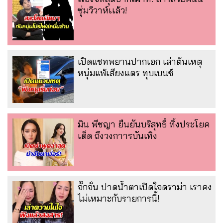
ซุ่มวิวาห์เเล้ว!
เปิดแชทพยานปากเอก เล่าต้นเหตุ
หนุ่มแพ้เสียงแตร ทุบเบนซ์
มิน พีชญา ยืนยันบริสุทธิ์ ทิ้งประโยค
เด็ด ถึงวงกาารบันเทิง
จั๊กจั่น ปาดน้ำตาเปิดใจดราม่า เราคง
ไม่เหมาะกับรายการนี้!