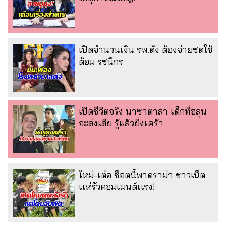
เปิดจำนวนเงิน รพ.ดัง ต้องจ่ายชดใช้
ต้อม รชนีกร
เปิดชีวิตจริง นาซาตาลา เด็กที่ฮลุน
จะส่งเสีย รู้แล้วยิ่งเศร้า
ใหม่-เต๋อ ช็อตนี้พาดราม่า ชาวเน็ต
เเห่รัวคอมเมนต์เเรง!