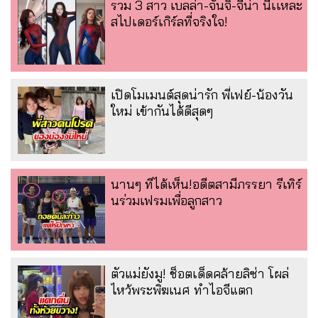
รวม 3 สาว เบลล่า-จันจิ-จีน่า นี่เเหละ
สไปเดอร์เกิร์ลที่จริงใจ!
เปิดโมเมนต์สุดน่ารัก พี่เฟย์-น้องวัน
ใหม่ เข้ากันได้ดีสุดๆ
นานๆ ทีได้เห็น!อดีตสามีภรรยา รีเทิร์
นร่วมเฟรมเพื่อลูกสาว
ตัวแม่ยังมู! ช็อตเด็ดคล้ายลิซ่า โผล่
ไหว้พระพิฆเนศ ทำไอจีแตก