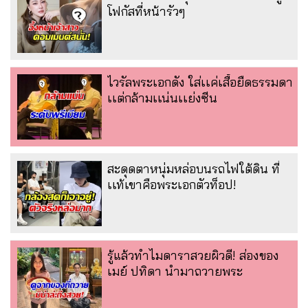
โฟกัสที่หน้ารัวๆ
ไวรัลพระเอกดัง ใส่เเค่เสื้อยืดธรรมดา
เเต่กล้ามเเน่นเเย่งซีน
สะดุดตาหนุ่มหล่อบนรถไฟใต้ดิน ที่
เเท้เขาคือพระเอกตัวท็อป!
รู้แล้วทำไมดาราสวยผิวดี! ส่องของ
เมย์ ปทิดา นำมาถวายพระ