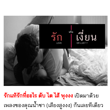
รักแท้รักที่อะไร ตับ ไต ไส้ พุงงง
เปิดมาด้วย
เพลงของคุณน้ำชา (เสียงสูงงง) กันเลยทีเดียว