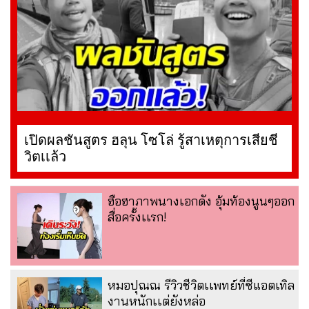
เปิดผลชันสูตร ฮลุน โซโล่ รู้สาเหตุการเสียชี
วิตเเล้ว
ฮือฮาภาพนางเอกดัง อุ้มท้องนูนๆออก
สื่อครั้งเเรก!
หมอปุณณ รีวิวชีวิตเเพทย์ที่ซีแอตเทิล
งานหนักเเต่ยังหล่อ