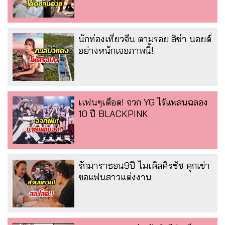
นักท่องเที่ยวจีน ตามรอย ลิซ่า นอยด์
อย่างหนักเจอภาพนี้!
เเฟนๆเดือด! จวก YG ไร้แพลนฉลอง
10 ปี BLACKPINK
รักมาราธอน9ปี ไมเคิลศิรชัช คุกเข่า
ขอแฟนสาวแต่งงาน