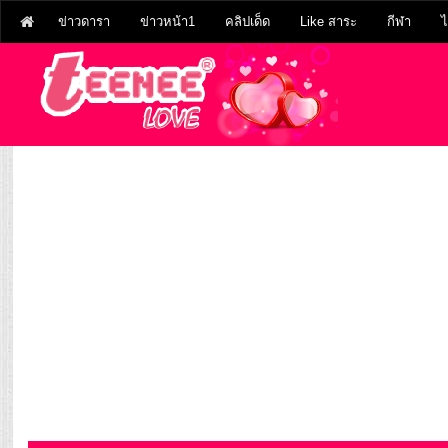
ข่าวดารา
ข่าวหน้า1
คลิปเด็ด
Like สาระ
กีฬา
ไ