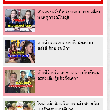
เปิดดวงครึ่งปีหลัง หมอปลาย เตือน
8 เหตุการณ์ใหญ่!
เปิดจำนวนเงิน รพ.ดัง ต้องจ่าย
ชดใช้ ต้อม รชนีกร
เปิดชีวิตจริง นาซาตาลา เด็กที่ฮลุน
จะส่งเสีย รู้แล้วยิ่งเศร้า
ใหม่-เต๋อ ช็อตนี้พาดราม่า ชาวเน็ต
เเห่รัวคอมเมนต์เเรง!