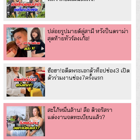
ปล่อยรูปมายด์คู่สามี หวังปั่นดราม่า
สุดท้ายทัวร์ลงเก้อ!
ฮือฮา!อดีตพระเอกตัวท็อปช่อง3 เปิด
ตัวร่วมงานช่อง7ครั้งแรก
สะใภ้หมื่นล้าน! ลือ ดิวอริสรา
แต่งงานจดทะเบียนแล้ว?