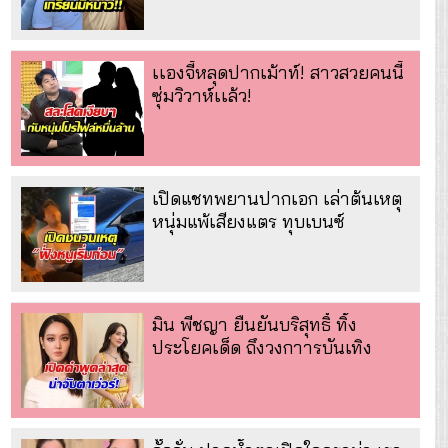
เเองจี้หลุดปากเม้าท์! สาวสวยคนนี้
ซุ่มวิวาห์เเล้ว!
เปิดแชทพยานปากเอก เล่าต้นเหตุ
หนุ่มแพ้เสียงแตร ทุบเบนซ์
มิน พีชญา ยืนยันบริสุทธิ์ ทิ้ง
ประโยคเด็ด ถึงวงกาารบันเทิง