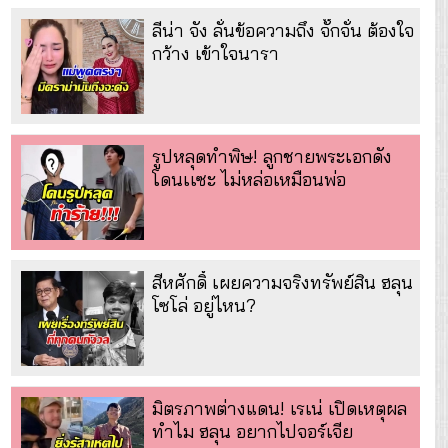
ลีน่า จัง ลั่นข้อความถึง จั๊กจั่น ต้องใจ
กว้าง เข้าใจนารา
รูปหลุดทำพิษ! ลูกชายพระเอกดัง
โดนเเซะ ไม่หล่อเหมือนพ่อ
สีหศักดิ์ เผยความจริงทรัพย์สิน ฮลุน
โซโล่ อยู่ไหน?
มิตรภาพต่างแดน! เรเน่ เปิดเหตุผล
ทำไม ฮลุน อยากไปจอร์เจีย