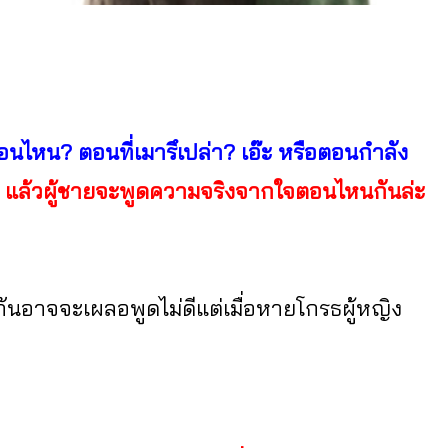
อนไหน? ตอนที่เมารึเปล่า? เอ๊ะ หรือตอนกำลัง
!
แล้วผู้ชายจะพูดความจริงจากใจตอนไหนกันล่ะ
กันอาจจะเผลอพูดไม่ดีแต่เมื่อหายโกรธผู้หญิง