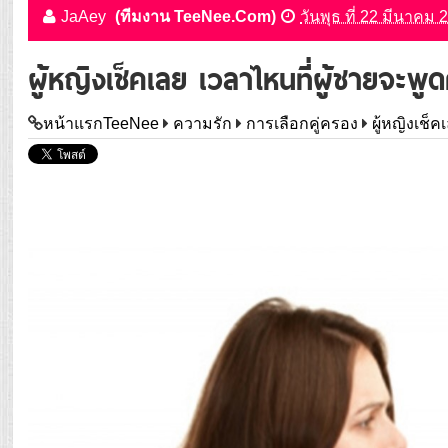
JaAey
(ทีมงาน TeeNee.Com)
วันพุธ ที่ 22 มีนาคม
ผู้หญิงเช็คเลย เวลาไหนที่ผู้ชายจะพู
หน้าแรกTeeNee
ความรัก
การเลือกคู่ครอง
ผู้หญิงเช็