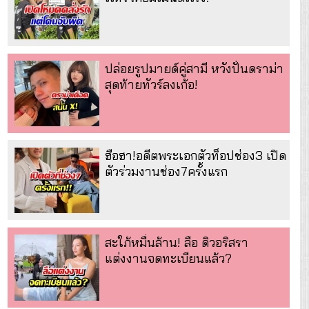
ปล่อยรูปมายด์คู่สามี หวังปั่นดราม่า
สุดท้ายทัวร์ลงเก้อ!
ฮือฮา!อดีตพระเอกตัวท็อปช่อง3 เปิด
ตัวร่วมงานช่อง7ครั้งแรก
สะใภ้หมื่นล้าน! ลือ ดิวอริสรา
แต่งงานจดทะเบียนแล้ว?