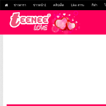
ข่าวดารา
ข่าวหน้า1
คลิปเด็ด
Like สาระ
กีฬา
ไ