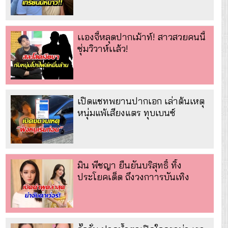
เเองจี้หลุดปากเม้าท์! สาวสวยคนนี้
ซุ่มวิวาห์เเล้ว!
เปิดแชทพยานปากเอก เล่าต้นเหตุ
หนุ่มแพ้เสียงแตร ทุบเบนซ์
มิน พีชญา ยืนยันบริสุทธิ์ ทิ้ง
ประโยคเด็ด ถึงวงกาารบันเทิง