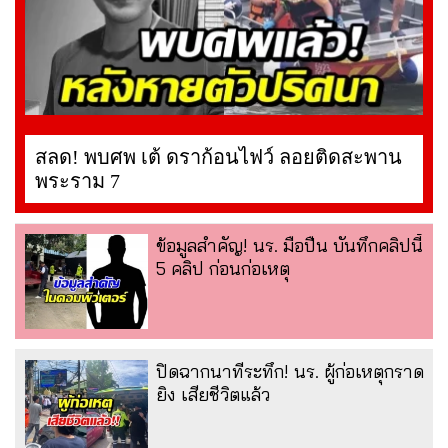
สลด! พบศพ เต้ ดราก้อนไฟว์ ลอยติดสะพาน
พระราม 7
ข้อมูลสำคัญ! นร. มือปืน บันทึกคลิปนี้
5 คลิป ก่อนก่อเหตุ
ปิดฉากนาทีระทึก! นร. ผู้ก่อเหตุกราด
ยิง เสียชีวิตแล้ว