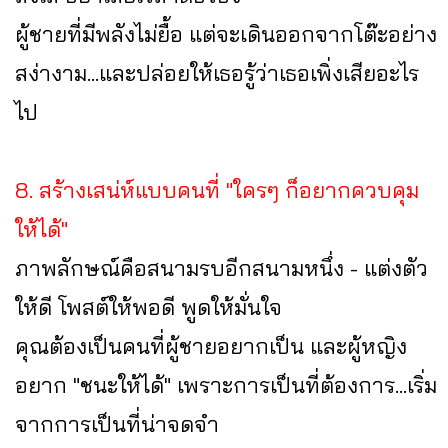
ผู้ชายที่มีพลังไม่ยื้อ แต่จะเดินออกจากโต๊ะอย่าง
สง่างาม...และปล่อยให้เธอรู้ว่าเธอเพิ่งเสียอะไร
ไป
8. สร้างเสน่ห์แบบคนที่ "ใครๆ ก็อยากควบคุม
ให้ได้"
ภาพลักษณ์คือสนามรบอีกสนามหนึ่ง - แต่งตัว
ให้ดี โพสต์ให้พอดี พูดให้มั่นใจ
คุณต้องเป็นคนที่ผู้ชายอยากเป็น และผู้หญิง
อยาก "ชนะให้ได้" เพราะการเป็นที่ต้องการ...เริ่ม
จากการเป็นที่น่าจดจำ