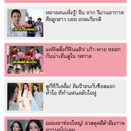
หลายคนเพิ่งรู้! จิน จาก วิมานอากาศ
คือลูกสาว บอย ถกลเกียรติ
แค่ฟิตติ้งก็ฟินแล้ว! เก้า-พาย หยอก
กันน่าเอ็นดูใน รสกาล
ดูกี่ทีก็เคลิ้ม! คิมจีวอนกับช็อตแจก
หัวใจ ที่ทำแฟนคลับใจฟู
ฉลองลาช่องใหญ่! อวดลุคสีดำลืมภาพ
หวานๆไปเลย