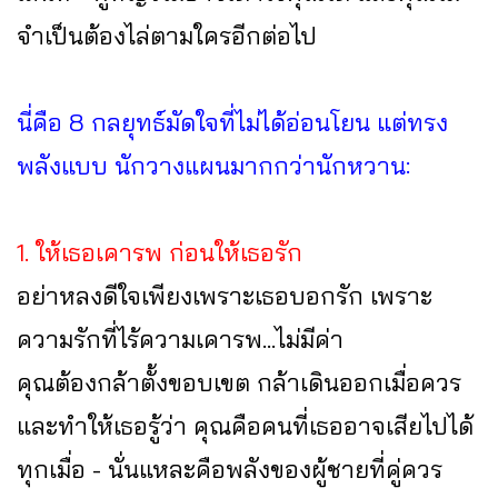
จำเป็นต้องไล่ตามใครอีกต่อไป
นี่คือ 8 กลยุทธ์มัดใจที่ไม่ได้อ่อนโยน แต่ทรง
พลังแบบ นักวางแผนมากกว่านักหวาน:
1. ให้เธอเคารพ ก่อนให้เธอรัก
อย่าหลงดีใจเพียงเพราะเธอบอกรัก เพราะ
ความรักที่ไร้ความเคารพ...ไม่มีค่า
คุณต้องกล้าตั้งขอบเขต กล้าเดินออกเมื่อควร
และทำให้เธอรู้ว่า คุณคือคนที่เธออาจเสียไปได้
ทุกเมื่อ - นั่นแหละคือพลังของผู้ชายที่คู่ควร