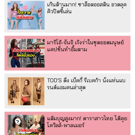
เกินต้านมาก! ชาล็อตออสติน อวดลุค
คิวปิดขี้เล่น
มาริโอ้-จันจิ เริงร่าในชุดยอดมนุษย์
แคปชั่นทำยิ้มตาม
TOD’S ดึง เบ็คกี้ รีเบคก้า นั่งแท่นแบ
รนด์แอมคนล่าสุด
แต้มบุญสูงมาก! ดาราสาวไทย ได้คุย
โควิลล์-พาลเมอร์