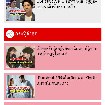
DSI ชี้แจงเปิด 6 ข้อหา ฟิล์ม รัฐภูมิ-
ภาวุธ เข้ารับทราบแล้ว
กระทู้ล่าสุด
เปิด6ทริคผู้หญิงอ่อยเนียนๆ ที่ผู้ชาย
ส่วนใหญ่ดูไม่ออก!
เจ็บแต่จบ! วิธีตัดใจเลิกแฟน เมื่อเป้า
หมายไปคนละทาง