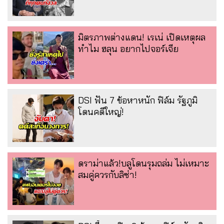
มิตรภาพต่างแดน! เรเน่ เปิดเหตุผล
ทำไม ฮลุน อยากไปจอร์เจีย
DSI ฟัน 7 ข้อหาหนัก ฟิล์ม รัฐภูมิ
โดนคดีใหญ่!
ดราม่าแล้ว!บลูโดนรุมถล่ม ไม่เหมาะ
สมคู่ควรกับลิซ่า!