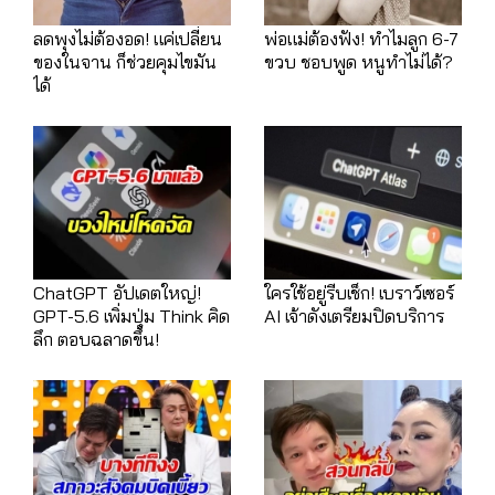
ลดพุงไม่ต้องอด! แค่เปลี่ยน
พ่อแม่ต้องฟัง! ทำไมลูก 6-7
ของในจาน ก็ช่วยคุมไขมัน
ขวบ ชอบพูด หนูทำไม่ได้?
ได้
ChatGPT อัปเดตใหญ่!
ใครใช้อยู่รีบเช็ก! เบราว์เซอร์
GPT-5.6 เพิ่มปุ่ม Think คิด
AI เจ้าดังเตรียมปิดบริการ
ลึก ตอบฉลาดขึ้น!