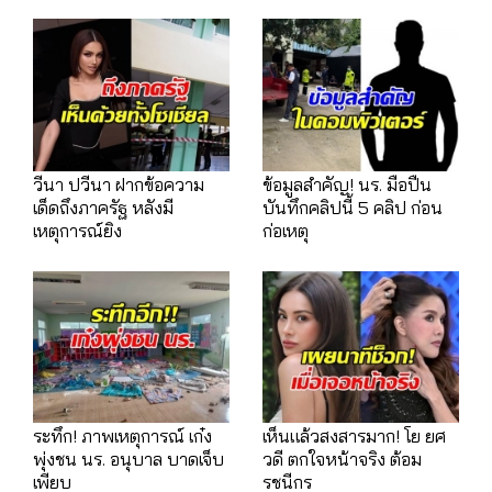
วีนา ปวีนา ฝากข้อความ
ข้อมูลสำคัญ! นร. มือปืน
เด็ดถึงภาครัฐ หลังมี
บันทึกคลิปนี้ 5 คลิป ก่อน
เหตุการณ์ยิง
ก่อเหตุ
ระทึก! ภาพเหตุการณ์ เก๋ง
เห็นแล้วสงสารมาก! โย ยศ
พุ่งชน นร. อนุบาล บาดเจ็บ
วดี ตกใจหน้าจริง ต้อม
เพียบ
รชนีกร