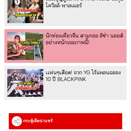
โควิลล์-พาลเมอร์
นักท่องเที่ยวจีน ตามรอย ลิซ่า นอยด์
อย่างหนักเจอภาพนี้!
เเฟนๆเดือด! จวก YG ไร้แพลนฉลอง
10 ปี BLACKPINK
กระทู้เด็ดน่าแชร์