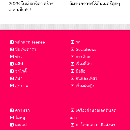
2026 ใหม่ ดาวิกา สร้าง
วิมานอากาศไร้อินเนอร์สุดๆ
ความฮือฮา!
หน้าแรก Teenee
รถ
บันเทิงดารา
Socialnews
ข่าว
การศึกษา
คลิป
เรื่องลี้ลับ
วาไรตี้
มือถือ
กีฬา
กินและเที่ยว
สุขภาพ
เรื่องผู้หญิง
ความรัก
เครื่องคำนวณลดต้นลด
ไม่หมู
ดอก
คุณแม่
ค่าโอนและภาษีอสังหา