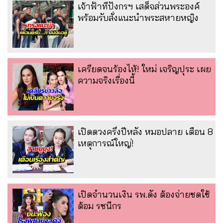
เจ้าฟ้าทีปังกรฯ เสด็จส่วนพระองค์
พร้อมรับสั่งแนะนำพระสหายหญิง
เครียดจนร้องไห้! ใหม่ เจริญปุระ เผย
ความจริงเรื่องนี้
เปิดดวงครึ่งปีหลัง หมอปลาย เตือน 8
เหตุการณ์ใหญ่!
เปิดจำนวนเงิน รพ.ดัง ต้องจ่ายชดใช้
ต้อม รชนีกร