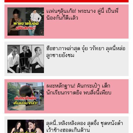
เเฟนๆลุ้นเก้อ! พระนาง คู่นี้ เป็นพี่
น้องกันก็ดีเเล้ว
ฮือฮาภาพล่าสุด จุ๋ย วรัทยา ลุคนี้หล่อ
ลูกชายยังชม
ผงะหลักฐาน! ค้นกระเป๋า เด็ก
นักเรียนกราดยิง พบสิ่งนี้เพียบ
ลุคนี้..หลิงหลิงคอง สุดจึ้ง ชุดหนังดำ
เว้าข้างฮอตเกินต้าน