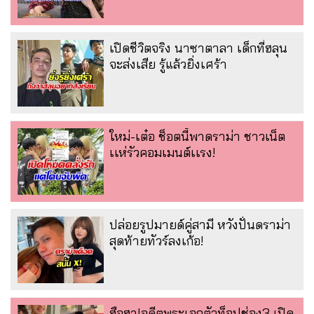
เปิดชีวิตจริง นาซาตาลา เด็กที่ฮลุน
จะส่งเสีย รู้แล้วยิ่งเศร้า
ใหม่-เต๋อ ช็อตนี้พาดราม่า ชาวเน็ต
เเห่รัวคอมเมนต์เเรง!
ปล่อยรูปมายด์คู่สามี หวังปั่นดราม่า
สุดท้ายทัวร์ลงเก้อ!
ฮือฮา!อดีตพระเอกตัวท็อปช่อง3 เปิด