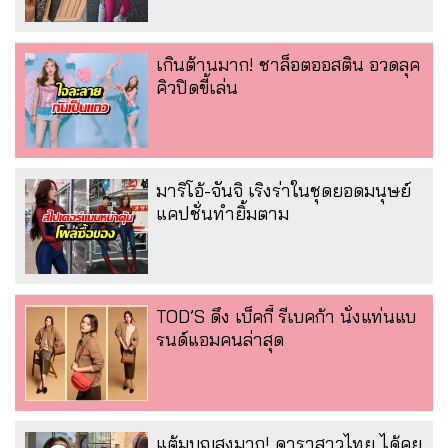
เกินต้านมาก! ชาล็อตออสติน อวดลุค
คิวปิดขี้เล่น
มาริโอ้-จันจิ เริงร่าในชุดยอดมนุษย์
แคปชั่นทำยิ้มตาม
TOD’S ดึง เบ็คกี้ รีเบคก้า นั่งแท่นแบ
รนด์แอมคนล่าสุด
แต้มบุญสูงมาก! ดาราสาวไทย ได้คุย