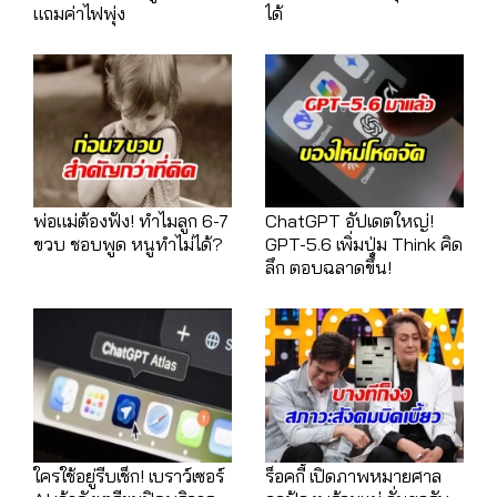
แถมค่าไฟพุ่ง
ได้
พ่อแม่ต้องฟัง! ทำไมลูก 6-7
ChatGPT อัปเดตใหญ่!
ขวบ ชอบพูด หนูทำไม่ได้?
GPT-5.6 เพิ่มปุ่ม Think คิด
ลึก ตอบฉลาดขึ้น!
ใครใช้อยู่รีบเช็ก! เบราว์เซอร์
ร็อคกี้ เปิดภาพหมายศาล