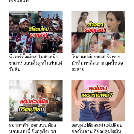
เพื่อนสนิท
ฟีเวอร์ทั้งเมือง! โมฮาเหม็ด
วิกสามปล่อยของ! ริวพาย
ซาลาห์ แลนดิ้งตุรกี แฟนแห่
นำทีมพาติดเกาะ ลุคนี้หล่อ
รับล้น
ละลาย
อย่าหาทำ! ออกแบบห้อง
ลดพุงไม่ต้องอด! แค่เปลี่ยน
นอนแบบนี้ ยิ่งอยู่ยิ่งป่วย
ของในจาน ก็ช่วยคุมไขมัน