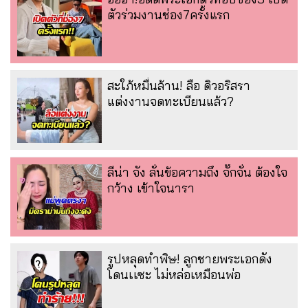
ตัวร่วมงานช่อง7ครั้งแรก
สะใภ้หมื่นล้าน! ลือ ดิวอริสรา
แต่งงานจดทะเบียนแล้ว?
ลีน่า จัง ลั่นข้อความถึง จั๊กจั่น ต้องใจ
กว้าง เข้าใจนารา
รูปหลุดทำพิษ! ลูกชายพระเอกดัง
โดนเเซะ ไม่หล่อเหมือนพ่อ