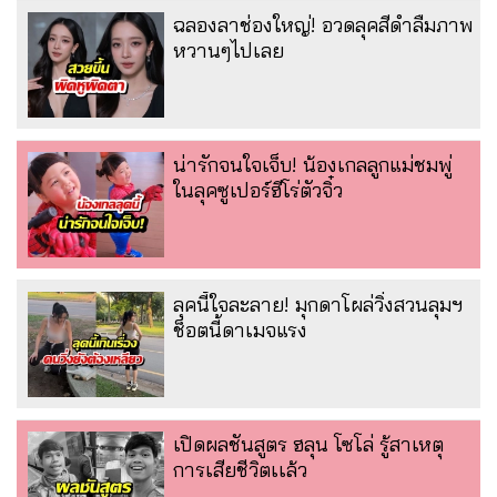
ฉลองลาช่องใหญ่! อวดลุคสีดำลืมภาพ
หวานๆไปเลย
น่ารักจนใจเจ็บ! น้องเกลลูกแม่ชมพู่
ในลุคซูเปอร์ฮีโร่ตัวจิ๋ว
ลุคนี้ใจละลาย! มุกดาโผล่วิ่งสวนลุมฯ
ช็อตนี้ดาเมจแรง
เปิดผลชันสูตร ฮลุน โซโล่ รู้สาเหตุ
การเสียชีวิตเเล้ว