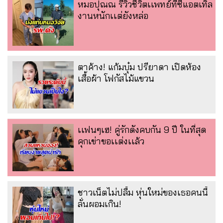
หมอปุณณ รีวิวชีวิตเเพทย์ที่ซีแอตเทิล
งานหนักเเต่ยังหล่อ
ตาค้าง! แก้มบุ๋ม ปรียาดา เปิดห้อง
เสื้อผ้า โฟกัสไม้แขวน
เเฟนๆเฮ! คู่รักดังคบกัน 9 ปี ในที่สุด
คุกเข่าขอเเต่งเเล้ว
ชาวเน็ตไม่ปลื้ม หุ่นใหม่ของเธอคนนี้
ลั่นผอมเกิน!