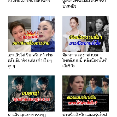
AI เจ้าดังเตรียมปิดบริการ
ถูกฟ้องพร้อมแม่ ลั่นขอรับ
บทเหยื่อ
เอาแล้วไง! จิน จรินทร์ ฟาด
มิตรภาพงดงาม! เบลล่า
กลับลีน่าจัง แต่ละคำ เจ็บๆ
โพสต์แบบนี้ หลังน้องพั้นช์
จุกๆ
เสียชีวิต
มาเเล้ว คุณยายวรนาฏ
ชาวเน็ตติงนักแสดงรุ่นใหม่