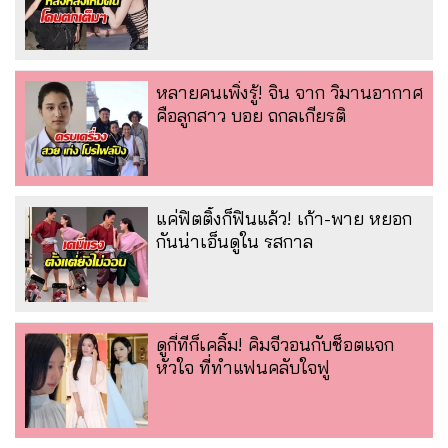
หลายคนเพิ่งรู้! จิน จาก วิมานอากาศ
คือลูกสาว บอย ถกลเกียรติ
แค่ฟิตติ้งก็ฟินแล้ว! เก้า-พาย หยอก
กันน่าเอ็นดูใน รสกาล
ดูกี่ทีก็เคลิ้ม! คิมจีวอนกับช็อตแจก
หัวใจ ที่ทำแฟนคลับใจฟู