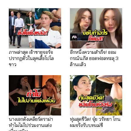
ภาพล่าสุด เจ้าชายจอร์จ
อีกหนึ่งความสำเร็จ! ออม
ปรากฏตัวในลุคเสื้อโปโล
กรณ์นภัส ยอดฟอลทะลุ 3
ขาว
ล้านแล้ว
นางเอกดังเคลียร์ดราม่า
ทุ่มสุดชีวิต! จุ๋ย วรัทยา โกน
ทำไมไม่ไปร่วมงานเเต่ง
ผมจริงรับบทแม่ชี