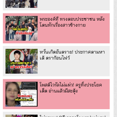
พระองค์ที ทรงตอบประชาชน หลัง
โดนทักเรื่องสาวข้างกาย
หวั่นเกิดอันตราย! ประกาศตามหา
เต้ ดราก้อนไฟว์
โพสต์ไวรัลไม่แผ่ว! ครูทิ้งประโยค
เด็ด อ่านแล้วมีสะดุ้ง