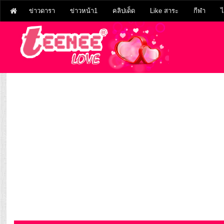
ข่าวดารา
ข่าวหน้า1
คลิปเด็ด
Like สาระ
กีฬา
ไ