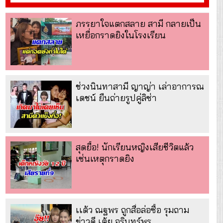
ภรรยาใจแตกสลาย สามี กลายเป็น
เหยื่อกราดยิงในโรงเรียน
ช่วงนินทาสามี ญาญ่า เล่าอาการณ
เดชน์ ยืนถ่ายรูปคู่ลิซ่า
สุดยื้อ! นักเรียนหญิงเสียชีวิตแล้ว
เซ่นเหตุกราดยิง
เเต้ว ณฐพร ถูกสื่อล่อซื้อ รุมถาม
ข่าวดี เต้ย จรินทร์พร