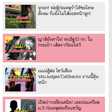
จุกอก! พ่อผู้ก่อเหตุร่ำไห้ขอโทษ
สังคม รับยังไม่ได้เจอหน้าลูก!
ญาติยังคาใจ! พบอิฐ10 กก. ใน
กระเป๋า เต้ดราก้อนไฟว์
เนเน่สู้ต่อ โชว์เสียง
รอบJudges’Callbacks งานนี้ลุ้น
หนัก
เปิดปากเพื่อนสนิท! เผยปมเครียด
ม.3 ก่อเหตุสะเทือนขวัญ