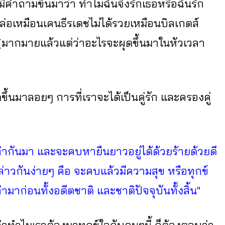
าจมีคำถามขึ้นมาว่า ทำไมฉันจึงรักเธอหรือฉันรัก
่หล่อเหมือนเคนธีรเดชไม่ได้รวยเหมือนบิลเกตส์
. (มากมายแล้วแต่ว่าอะไรจะผุดขึ้นมาในหัวเวลา
ขึ้นมาลอยๆ การที่เราจะได้เป็นคู่รัก และครองคู่
วมทำกันมา และจะคบหายืนยาวอยู่ได้ด้วยร้ายด้วยดี
ล่าวกันง่ายๆ คือ จะคบแล้วมีความสุข หรือทุกข์
ำมาก่อนทั้งอดีตชาติ และชาติปัจจุบันทั้งสิ้น"