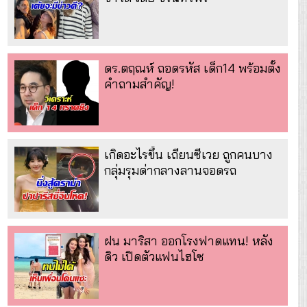
ดร.ตฤณห์ ถอดรหัส เด็ก14 พร้อมตั้ง
คำถามสำคัญ!
เกิดอะไรขึ้น เถียนซีเวย ถูกคนบาง
กลุ่มรุมด่ากลางลานจอดรถ
ฝน มาริสา ออกโรงฟาดแทน! หลัง
ดิว เปิดตัวแฟนไฮโซ