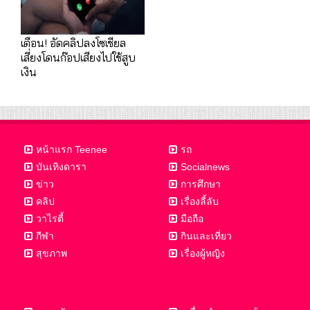
เตือน! อัดคลิปลงโซเชียล
เสี่ยงโดนก๊อปเสียงไปใช้สูบ
เงิน
หน้าแรก Teenee
รถ
บันเทิงดารา
Socialnews
ข่าว
การศึกษา
คลิป
เรื่องลี้ลับ
วาไรตี้
มือถือ
กีฬา
กินและเที่ยว
สุขภาพ
เรื่องผู้หญิง