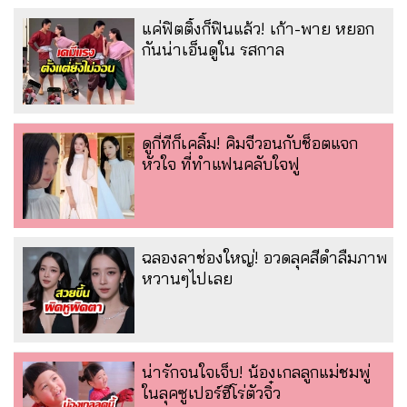
แค่ฟิตติ้งก็ฟินแล้ว! เก้า-พาย หยอก
กันน่าเอ็นดูใน รสกาล
ดูกี่ทีก็เคลิ้ม! คิมจีวอนกับช็อตแจก
หัวใจ ที่ทำแฟนคลับใจฟู
ฉลองลาช่องใหญ่! อวดลุคสีดำลืมภาพ
หวานๆไปเลย
น่ารักจนใจเจ็บ! น้องเกลลูกแม่ชมพู่
ในลุคซูเปอร์ฮีโร่ตัวจิ๋ว