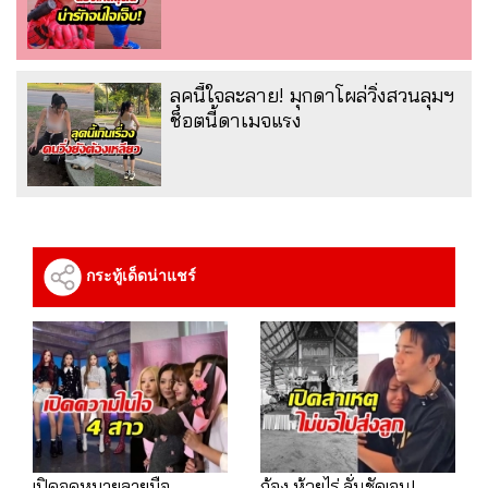
ลุคนี้ใจละลาย! มุกดาโผล่วิ่งสวนลุมฯ
ช็อตนี้ดาเมจแรง
กระทู้เด็ดน่าแชร์
เปิดจดหมายลายมือ
ก้อง ห้วยไร่ ลั่นชัดเจน!