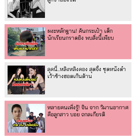
ผงะหลักฐาน! ค้นกระเป๋า เด็ก
นักเรียนกราดยิง พบสิ่งนี้เพียบ
ลุคนี้..หลิงหลิงคอง สุดจึ้ง ชุดหนังดำ
เว้าข้างฮอตเกินต้าน
หลายคนเพิ่งรู้! จิน จาก วิมานอากาศ
คือลูกสาว บอย ถกลเกียรติ