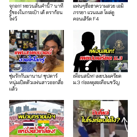
จุกอก! หยวนลั่นคำนี้? นาที
เเฟนๆฮือฮาความสวย เอมิ
รู้ของในกระเป๋า เต้ ดราก้อน
ภรรยา เเวนเนส โผล่ดู
ไฟว์
คอนเสิร์ต F4
ซุ่มรักกันมานาน! ซุปตาร์
เพื่อนสนิท! เผยปมเครียด
หนุ่มเปิดตัวแฟนสาวออกสื่อ
ม.3 ก่อเหตุสะเทือนขวัญ
แล้ว