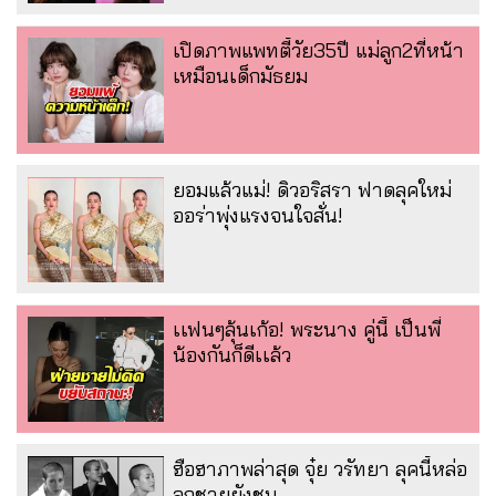
เปิดภาพแพทตี้วัย35ปี แม่ลูก2ที่หน้า
เหมือนเด็กมัธยม
ยอมแล้วแม่! ดิวอริสรา ฟาดลุคใหม่
ออร่าพุ่งแรงจนใจสั่น!
เเฟนๆลุ้นเก้อ! พระนาง คู่นี้ เป็นพี่
น้องกันก็ดีเเล้ว
ฮือฮาภาพล่าสุด จุ๋ย วรัทยา ลุคนี้หล่อ
ลูกชายยังชม