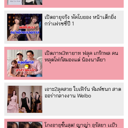
เปิดอายุจริง พัคโบยอง หน้าเด็กยิ่ง
กว่าเฟรชชี่ปี 1
เปิดภาพ3ทายาท ฟลุค เกริกพล คน
หลุดโฟกัสมองแต่ น้องนาลียา
เจาะ2ลุคสวย ใบเฟิร์น พิมพ์ชนก สาด
ออร่ากลางงาน Weibo
โกงอายุขั้นสุด! ญาญ่า อุรัสยา เเบ๊ว