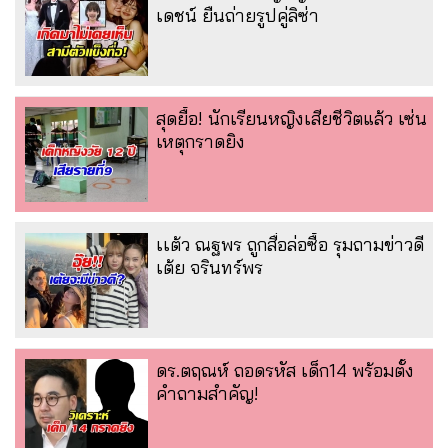
เดชน์ ยืนถ่ายรูปคู่ลิซ่า
สุดยื้อ! นักเรียนหญิงเสียชีวิตแล้ว เซ่น
เหตุกราดยิง
เเต้ว ณฐพร ถูกสื่อล่อซื้อ รุมถามข่าวดี
เต้ย จรินทร์พร
ดร.ตฤณห์ ถอดรหัส เด็ก14 พร้อมตั้ง
คำถามสำคัญ!