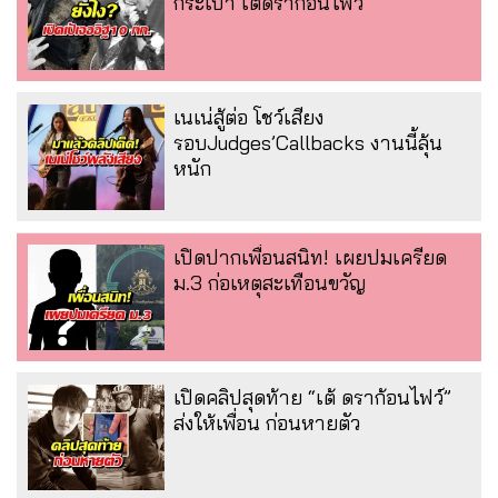
กระเป๋า เต้ดราก้อนไฟว์
เนเน่สู้ต่อ โชว์เสียง
รอบJudges’Callbacks งานนี้ลุ้น
หนัก
เปิดปากเพื่อนสนิท! เผยปมเครียด
ม.3 ก่อเหตุสะเทือนขวัญ
เปิดคลิปสุดท้าย “เต้ ดราก้อนไฟว์”
ส่งให้เพื่อน ก่อนหายตัว