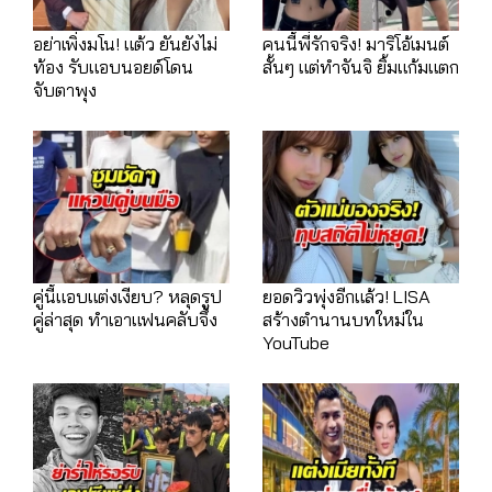
อย่าเพิ่งมโน! แต้ว ยันยังไม่
คนนี้พี่รักจริง! มาริโอ้เมนต์
ท้อง รับแอบนอยด์โดน
สั้นๆ แต่ทำจันจิ ยิ้มแก้มแตก
จับตาพุง
คู่นี้แอบแต่งเงียบ? หลุดรูป
ยอดวิวพุ่งอีกแล้ว! LISA
คู่ล่าสุด ทำเอาแฟนคลับจึ้ง
สร้างตำนานบทใหม่ใน
YouTube