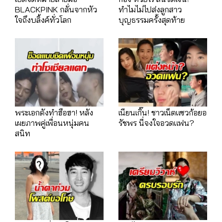
BLACKPINK กลั่นจากหัว
ทำไมไม่ไปส่งลูกสาว
ใจถึงบลิ้งค์ทั่วโลก
บุญธรรมครั้งสุดท้าย
พระเอกดังทำฮือฮา! หลัง
เนียนเกิ๊น! ชาวเน็ตแซวก้อยอ
เผยภาพคู่เพื่อนหนุ่มคน
รัชพร นี่จงใจอวดแฟน?
สนิท