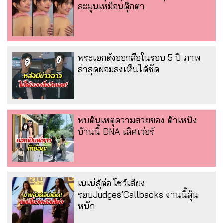
ละมุนเหมือนตุ๊กตา
พระเอกดังออกสื่อในรอบ 5 ปี ภาพ
ล่าสุดผอมลงเห็นได้ชัด
พบต้นเหตุความสวยของ ต้าเหนิง
บ้านนี้ DNA เลิศเว่อร์
เนเน่สู้ต่อ โชว์เสียง
รอบJudges’Callbacks งานนี้ลุ้น
หนัก