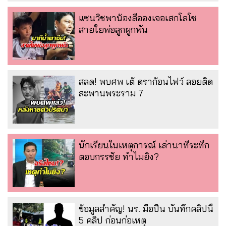
แซนวิชพาน้องลีอองเจอเสกโลโซ
สายใยพ่อลูกผูกพัน
สลด! พบศพ เต้ ดราก้อนไฟว์ ลอยติด
สะพานพระราม 7
นักเรียนในเหตุการณ์ เล่านาทีระทึก
ตอบกรรชัย ทำไมยิง?
ข้อมูลสำคัญ! นร. มือปืน บันทึกคลิปนี้
5 คลิป ก่อนก่อเหตุ