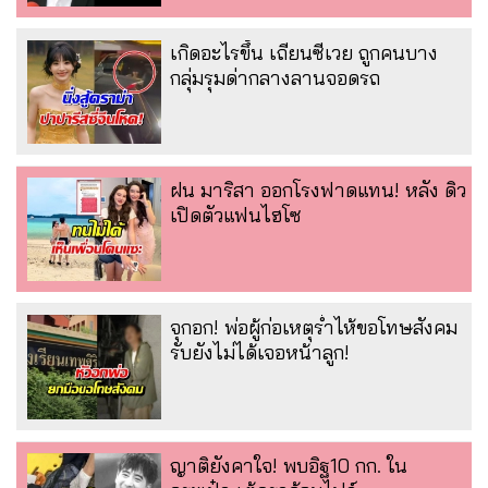
เกิดอะไรขึ้น เถียนซีเวย ถูกคนบาง
กลุ่มรุมด่ากลางลานจอดรถ
ฝน มาริสา ออกโรงฟาดแทน! หลัง ดิว
เปิดตัวแฟนไฮโซ
จุกอก! พ่อผู้ก่อเหตุร่ำไห้ขอโทษสังคม
รับยังไม่ได้เจอหน้าลูก!
ญาติยังคาใจ! พบอิฐ10 กก. ใน