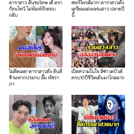
ดาราสาว ลั่นขอโทษ เต้ ดรา
เซอร์ไพรส์มาก! ดาราสาวดัง
ก้อนไฟว์ ไม่พิมพ์รักตอบ
เตรียมแต่งแฟนสาว ปลายปี
กลับ
นี้
ไม่ติดเลย! ดาราสาวดัง ยินดี
เปิดความในใจ ลิซ่า เดบิวต์
ข้ามฟากประกบ อั้ม พัชรา
ครบ10ปีชีวิตเดินมาไกลมาก
ภา