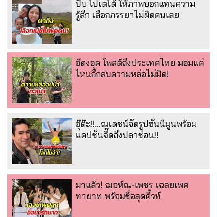
ปั๊บ โปเตโต้ ให้ภาพบอกแทนความ
รู้สึก เลือกภรรยาไม่ผิดคนเลย
อีดงอุค โพสต์ถึงประเทศไทย มอมแค่
ไหนก็กลบความหล่อไม่มิด!
อุ๊ต๊ะ!!...ณเดชน์จัดรูปฮันนีมูนพร้อม
แคปชั่นจี๊ดถึงปลาช่อน!!
มาแล้ว! ฌอห์ณ-เพชร เฉลยเพศ
ทายาท พร้อมชื่อสุดคิ้วท์