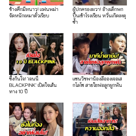
ช้างศึกมีหนาว! แฟนพม่า
ผู้ปกครองผวา! อ้างเด็กพก
จัดหนักเหมาตั๋วเรียบ
ปืนเข้าโรงเรียน หวั่นเกิดเหตุ
ซ้ำ
ซึ้งกินใจ! 'เจนนี่
แซนวิชพาน้องลีอองเจอเส
BLACKPINK' เปิดใจเส้น
กโลโซ สายใยพ่อลูกผูกพัน
ทาง 10 ปี