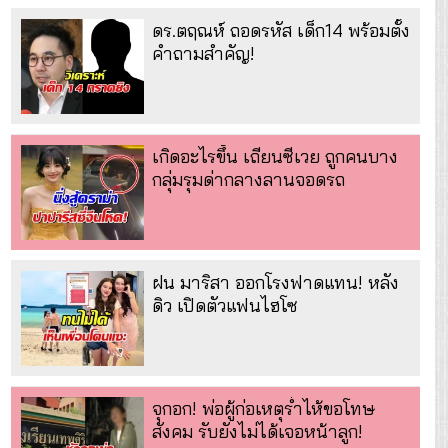
ดร.ตฤณห์ ถอดรหัส เด็ก14 พร้อมตั้ง
คำถามสำคัญ!
เกิดอะไรขึ้น เถียนซีเวย ถูกคนบาง
กลุ่มรุมด่ากลางลานจอดรถ
ฝน มาริสา ออกโรงฟาดแทน! หลัง
ดิว เปิดตัวแฟนไฮโซ
จุกอก! พ่อผู้ก่อเหตุร่ำไห้ขอโทษ
สังคม รับยังไม่ได้เจอหน้าลูก!