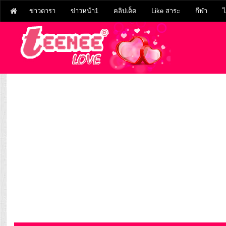
ข่าวดารา
ข่าวหน้า1
คลิปเด็ด
Like สาระ
กีฬา
ไ