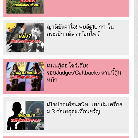
ญาติยังคาใจ! พบอิฐ10 กก. ใน
กระเป๋า เต้ดราก้อนไฟว์
เนเน่สู้ต่อ โชว์เสียง
รอบJudges’Callbacks งานนี้ลุ้น
หนัก
เปิดปากเพื่อนสนิท! เผยปมเครียด
ม.3 ก่อเหตุสะเทือนขวัญ