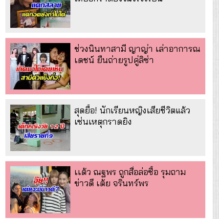
ช่วงนินทาสามี ญาญ่า เล่าอาการณ
เดชน์ ยืนถ่ายรูปคู่ลิซ่า
สุดยื้อ! นักเรียนหญิงเสียชีวิตแล้ว
เซ่นเหตุกราดยิง
เเต้ว ณฐพร ถูกสื่อล่อซื้อ รุมถาม
ข่าวดี เต้ย จรินทร์พร