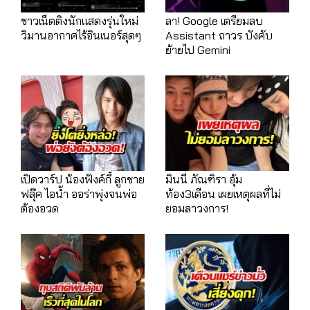
ชาวเน็ตติงนักแสดงรุ่นใหม่
ลา! Google เตรียมลบ
วิมานอากาศไร้อินเนอร์สุดๆ
Assistant ถาวร บังคับ
ย้ายไป Gemini
เปิดวาร์ป น้องฟังค์กี้ ลูกชาย
มินนี่ ภัณฑิรา อุ้ม
ฟลุ๊ค ไอน้ำ ออร่าพุ่งจนพ่อ
ท้อง3เดือน เผยเหตุผลที่ไม่
ต้องอวด
ยอมลาวงการ!