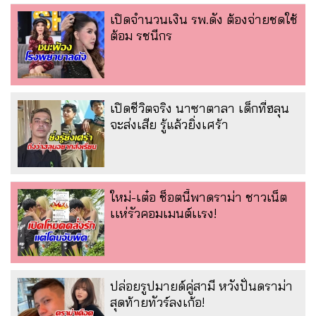
เปิดจำนวนเงิน รพ.ดัง ต้องจ่ายชดใช้
ต้อม รชนีกร
เปิดชีวิตจริง นาซาตาลา เด็กที่ฮลุน
จะส่งเสีย รู้แล้วยิ่งเศร้า
ใหม่-เต๋อ ช็อตนี้พาดราม่า ชาวเน็ต
เเห่รัวคอมเมนต์เเรง!
ปล่อยรูปมายด์คู่สามี หวังปั่นดราม่า
สุดท้ายทัวร์ลงเก้อ!