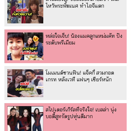
ไหว้พระพิฆเนศ ทำไอจีแตก
หล่อใจเจ็บ! น้องแมคลูกแหม่มคัท ปัง
ระดับพรีเมียม
โมเมนต์ชวนฟิน! แจ็คกี้ สวมกอด
เกรท หลังเวที แฟนๆ เชียร์หนัก
สไปเดอร์เกิร์ลที่จริงใจ! เบลล่า นุ่ง
บอดี้สูทรัดรูปหุ่นดีมาก