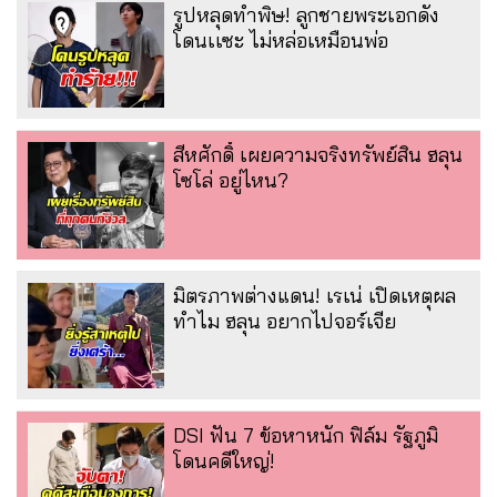
รูปหลุดทำพิษ! ลูกชายพระเอกดัง
โดนเเซะ ไม่หล่อเหมือนพ่อ
สีหศักดิ์ เผยความจริงทรัพย์สิน ฮลุน
โซโล่ อยู่ไหน?
มิตรภาพต่างแดน! เรเน่ เปิดเหตุผล
ทำไม ฮลุน อยากไปจอร์เจีย
DSI ฟัน 7 ข้อหาหนัก ฟิล์ม รัฐภูมิ
โดนคดีใหญ่!