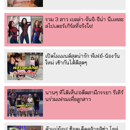
รวม 3 สาว เบลล่า-จันจิ-จีน่า นี่เเหละ
สไปเดอร์เกิร์ลที่จริงใจ!
เปิดโมเมนต์สุดน่ารัก พี่เฟย์-น้องวัน
ใหม่ เข้ากันได้ดีสุดๆ
นานๆ ทีได้เห็น!อดีตสามีภรรยา รีเทิร์
นร่วมเฟรมเพื่อลูกสาว
ตัวแม่ยังมู! ช็อตเด็ดคล้ายลิซ่า โผล่