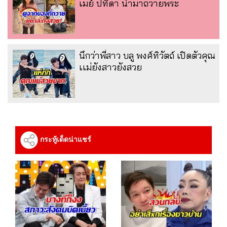
เมย์ ปทิดา นำมาถวายพระ
นึกว่าพี่สาว บลู พงศ์ทิวัตถ์ เปิดตัวคุณ
เเม่ยังสาวยังสวย
กระทู้เด็ดน่าแชร์