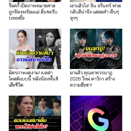
ร็อคกี้ เปิดภาพหมายศาล
เอาแล้วไง! จิน จรินทร์ ฟาด
ถูกฟ้องพร้อมแม่ ลั่นขอรับ
กลับลีน่าจัง แต่ละคำ เจ็บๆ
บทเหยื่อ
จุกๆ
มิตรภาพงดงาม! เบลล่า
มาเเล้ว คุณยายวรนาฏ
โพสต์แบบนี้ หลังน้องพั้นช์
2026 ใหม่ ดาวิกา สร้าง
เสียชีวิต
ความฮือฮา!