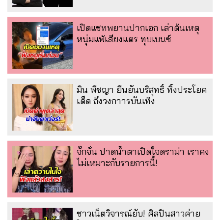
เปิดแชทพยานปากเอก เล่าต้นเหตุ
หนุ่มแพ้เสียงแตร ทุบเบนซ์
มิน พีชญา ยืนยันบริสุทธิ์ ทิ้งประโยค
เด็ด ถึงวงกาารบันเทิง
จั๊กจั่น ปาดน้ำตาเปิดใจดราม่า เราคง
ไม่เหมาะกับรายการนี้!
ชาวเน็ตวิจารณ์ยับ! ศิลปินสาวค่าย