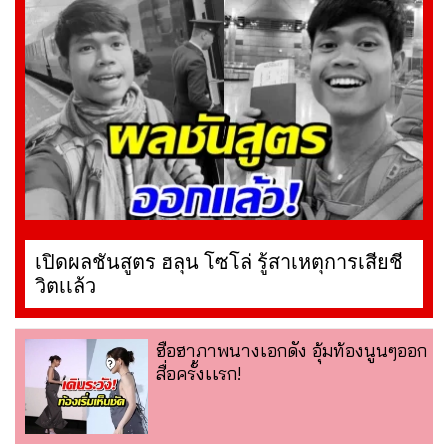
เปิดผลชันสูตร ฮลุน โซโล่ รู้สาเหตุการเสียชี
วิตเเล้ว
ฮือฮาภาพนางเอกดัง อุ้มท้องนูนๆออก
สื่อครั้งเเรก!