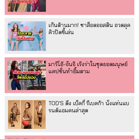
เกินต้านมาก! ชาล็อตออสติน อวดลุค
คิวปิดขี้เล่น
มาริโอ้-จันจิ เริงร่าในชุดยอดมนุษย์
แคปชั่นทำยิ้มตาม
TOD’S ดึง เบ็คกี้ รีเบคก้า นั่งแท่นแบ
รนด์แอมคนล่าสุด