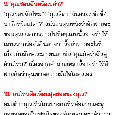
9. ‘คุณชอบฉันหรือเปล่า?'
"คุณชอบฉันไหม?" "คุณคิดว่าฉันสวย/เซ็กซี่/
น่ารักหรือเปล่า?" แน่นอนคุณหวังว่าอีกฝ่ายจะ
ชอบคุณ แต่การถามไปทื่อๆแบบนั้นอาจทำให้
เดทแรกกร่อยได้ นอกจากนี้อย่าถามอะไรที่
เกี่ยวกับลักษณะภายนอกเช่น ‘คุณคิดว่าฉันดู
อ้วนไหม?' เนื่องจากคำถามเหล่านี้อาจทำให้อีก
ฝ่ายคิดว่าคุณขาดความมั่นใจในตนเอง
10. ‘คนไหนคือเพื่อนสุดฮอตของคุณ?'
สมมติว่าคุณเห็นใครบางคนที่หล่อมากและดู
ฮอตสุดๆอยู่ในเฟซบุ๊คของคู่เดทคุณจะกล้าถาม