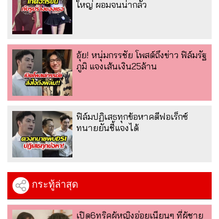
ใหญ่ ผอมจนน่ากลัว
อุ้ย! หนุ่มกรรชัย โพสต์ถึงข่าว ฟิล์มรัฐ
ภูมิ แจงเส้นเงิน25ล้าน
ฟิล์มปฏิเสธทุกข้อหาคดีฟอเร็กซ์
ทนายยันชี้แจงได้
กระทู้ล่าสุด
เปิด6ทริคผู้หญิงอ่อยเนียนๆ ที่ผู้ชาย