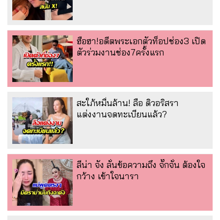
ฮือฮา!อดีตพระเอกตัวท็อปช่อง3 เปิด
ตัวร่วมงานช่อง7ครั้งแรก
สะใภ้หมื่นล้าน! ลือ ดิวอริสรา
แต่งงานจดทะเบียนแล้ว?
ลีน่า จัง ลั่นข้อความถึง จั๊กจั่น ต้องใจ
กว้าง เข้าใจนารา