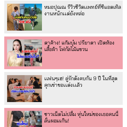
หมอปุณณ รีวิวชีวิตเเพทย์ที่ซีแอตเทิล
งานหนักเเต่ยังหล่อ
ตาค้าง! แก้มบุ๋ม ปรียาดา เปิดห้อง
เสื้อผ้า โฟกัสไม้แขวน
เเฟนๆเฮ! คู่รักดังคบกัน 9 ปี ในที่สุด
คุกเข่าขอเเต่งเเล้ว
ชาวเน็ตไม่ปลื้ม หุ่นใหม่ของเธอคนนี้
ลั่นผอมเกิน!