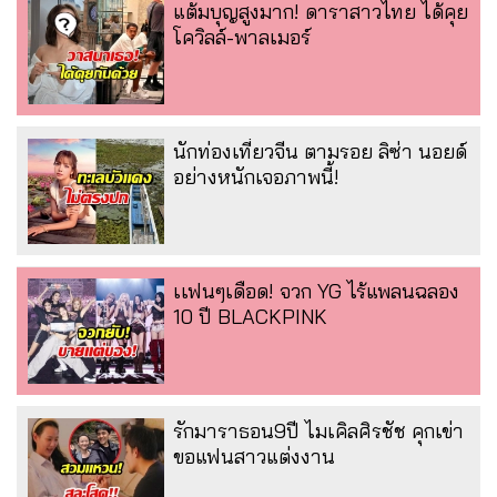
แต้มบุญสูงมาก! ดาราสาวไทย ได้คุย
โควิลล์-พาลเมอร์
นักท่องเที่ยวจีน ตามรอย ลิซ่า นอยด์
อย่างหนักเจอภาพนี้!
เเฟนๆเดือด! จวก YG ไร้แพลนฉลอง
10 ปี BLACKPINK
รักมาราธอน9ปี ไมเคิลศิรชัช คุกเข่า
ขอแฟนสาวแต่งงาน