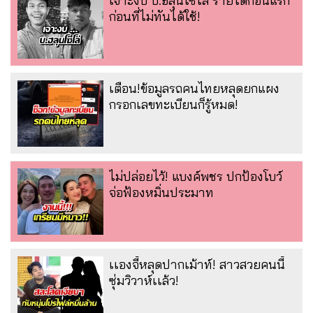
เจาะงบ บ.ฮลุนโซโล่ รายได้ก้อนแรก
ก่อนที่ไม่ทันได้ใช้!
เตือน!ข้อมูลรถคนไทยหลุดยกแผง
กรอกเลขทะเบียนก็รู้หมด!
ไม่ปล่อยไว้! แบงค์พชร ปกป้องโบว์
จ่อฟ้องหมิ่นประมาท
เเองจี้หลุดปากเม้าท์! สาวสวยคนนี้
ซุ่มวิวาห์เเล้ว!