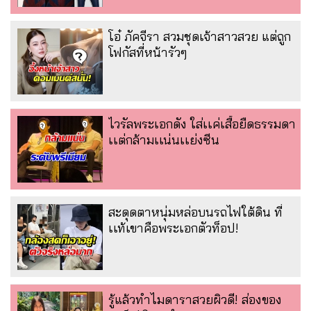
โอ๋ ภัคจีรา สวมชุดเจ้าสาวสวย แต่ถูก
โฟกัสที่หน้ารัวๆ
ไวรัลพระเอกดัง ใส่เเค่เสื้อยืดธรรมดา
เเต่กล้ามเเน่นเเย่งซีน
สะดุดตาหนุ่มหล่อบนรถไฟใต้ดิน ที่
เเท้เขาคือพระเอกตัวท็อป!
รู้แล้วทำไมดาราสวยผิวดี! ส่องของ